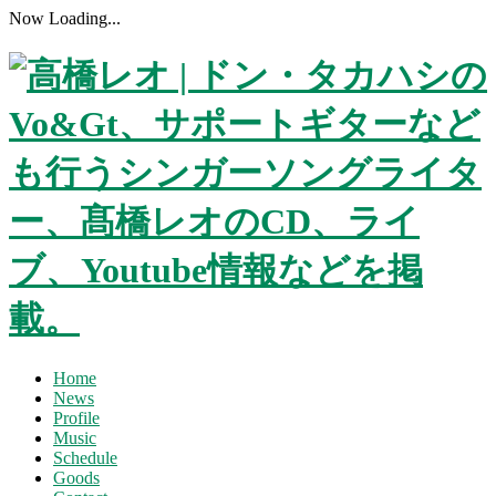
Now Loading...
Home
News
Profile
Music
Schedule
Goods