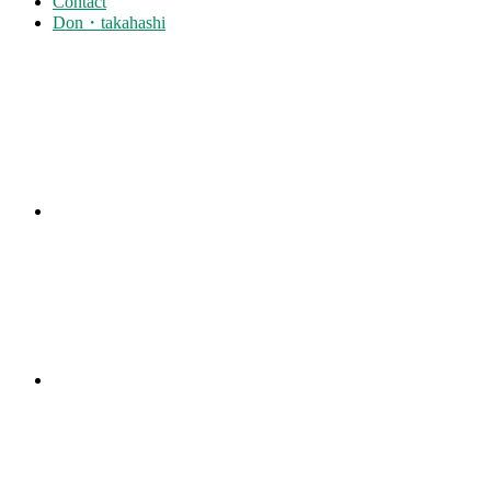
Contact
Don・takahashi