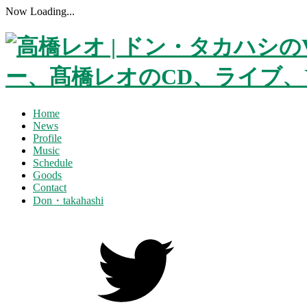
Now Loading...
Home
News
Profile
Music
Schedule
Goods
Contact
Don・takahashi