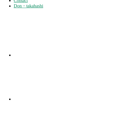
Contact
Don・takahashi