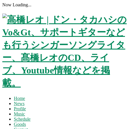
Now Loading...
Home
News
Profile
Music
Schedule
Goods