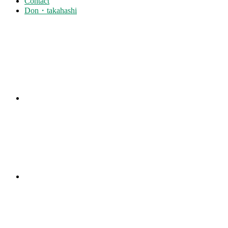
Contact
Don・takahashi