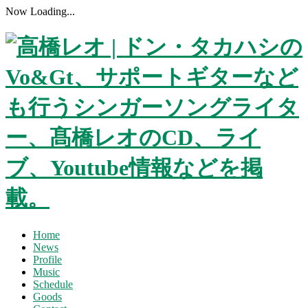
Now Loading...
Home
News
Profile
Music
Schedule
Goods