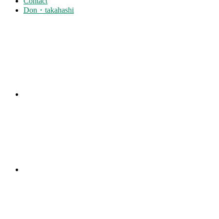
Contact
Don・takahashi