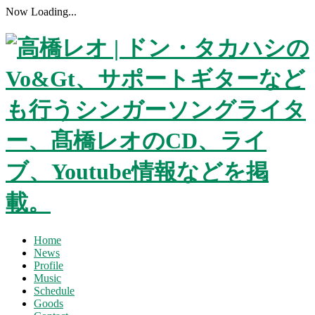
Now Loading...
Home
News
Profile
Music
Schedule
Goods