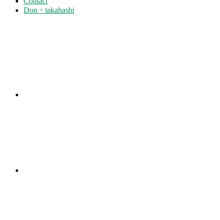
Contact
Don・takahashi