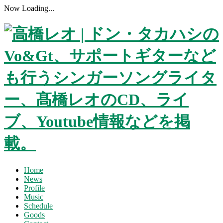
Now Loading...
Home
News
Profile
Music
Schedule
Goods