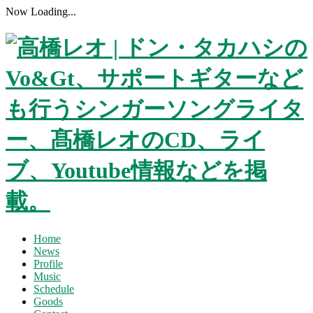
Now Loading...
Home
News
Profile
Music
Schedule
Goods