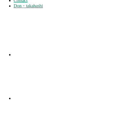
Contact
Don・takahashi