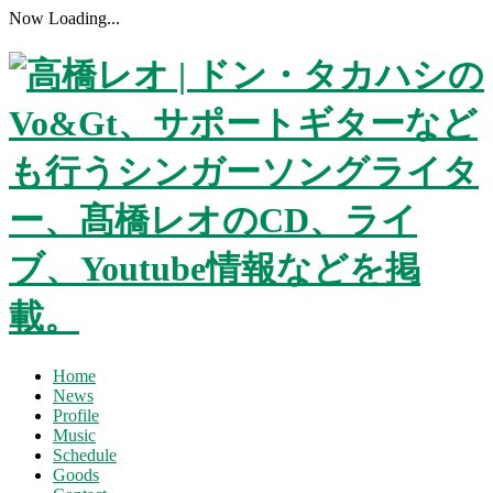
Now Loading...
Home
News
Profile
Music
Schedule
Goods