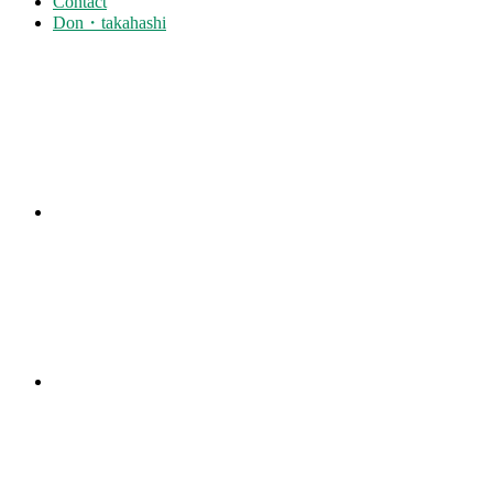
Contact
Don・takahashi