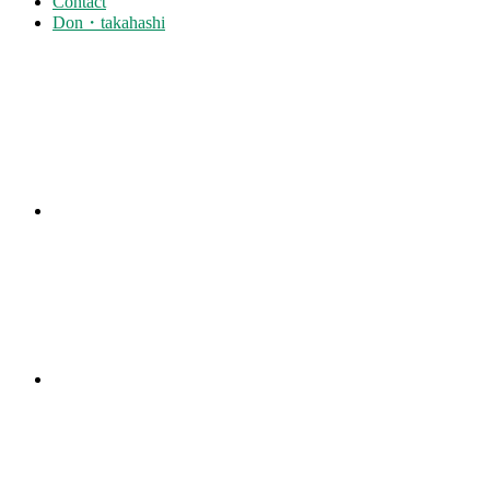
Contact
Don・takahashi