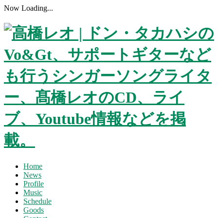
Now Loading...
Home
News
Profile
Music
Schedule
Goods