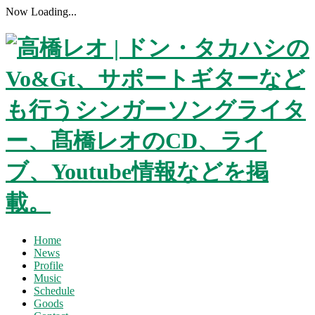
Now Loading...
Home
News
Profile
Music
Schedule
Goods