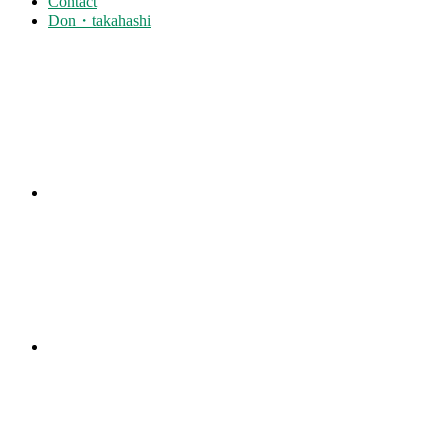
Contact
Don・takahashi