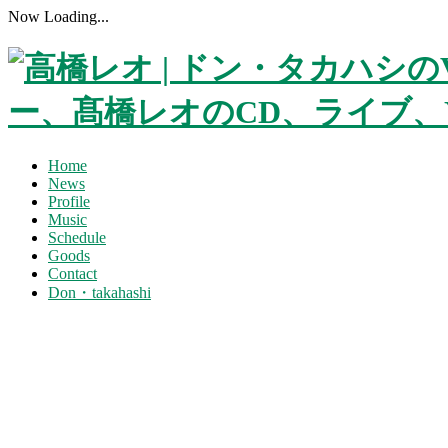
Now Loading...
Home
News
Profile
Music
Schedule
Goods
Contact
Don・takahashi