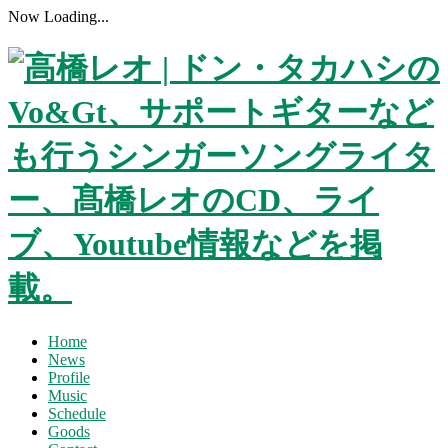
Now Loading...
Home
News
Profile
Music
Schedule
Goods