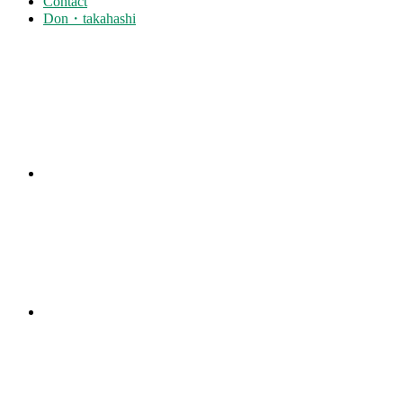
Contact
Don・takahashi