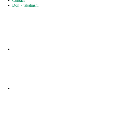
Contact
Don・takahashi