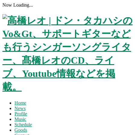
Now Loading...
Home
News
Profile
Music
Schedule
Goods