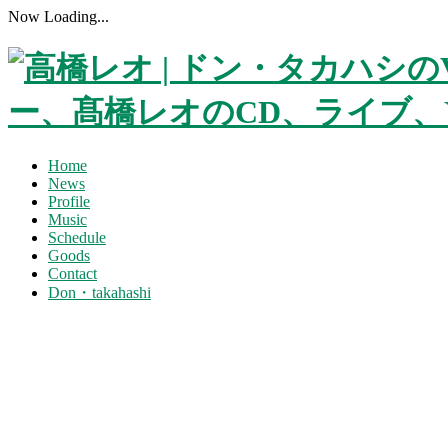
Now Loading...
Home
News
Profile
Music
Schedule
Goods
Contact
Don・takahashi