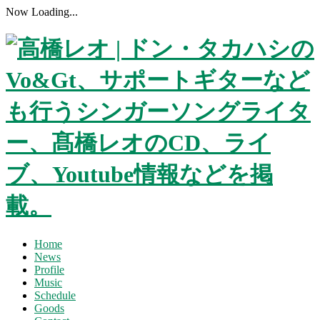
Now Loading...
Home
News
Profile
Music
Schedule
Goods