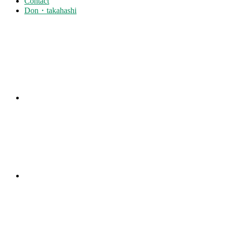
Contact
Don・takahashi