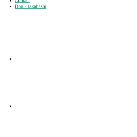
Contact
Don・takahashi