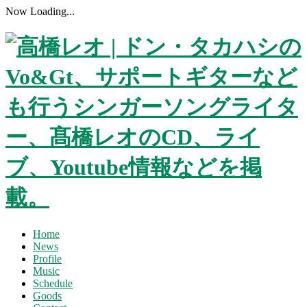
Now Loading...
Home
News
Profile
Music
Schedule
Goods