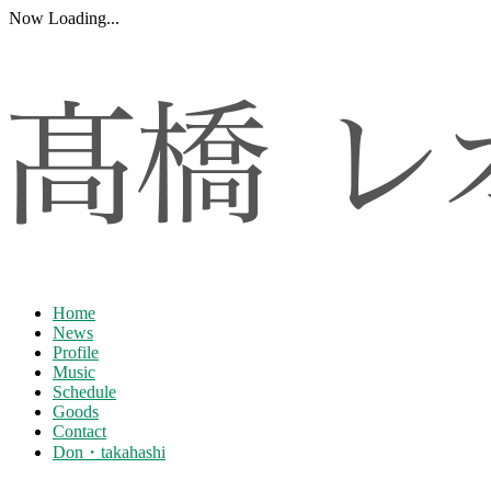
Now Loading...
Home
News
Profile
Music
Schedule
Goods
Contact
Don・takahashi