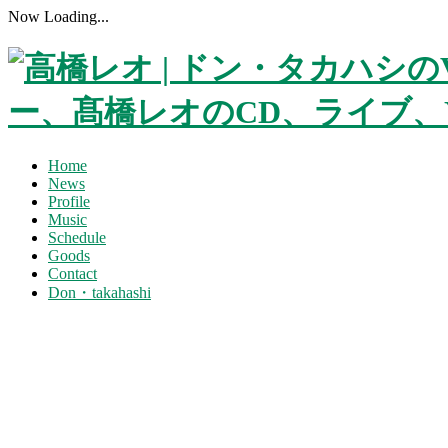
Now Loading...
Home
News
Profile
Music
Schedule
Goods
Contact
Don・takahashi