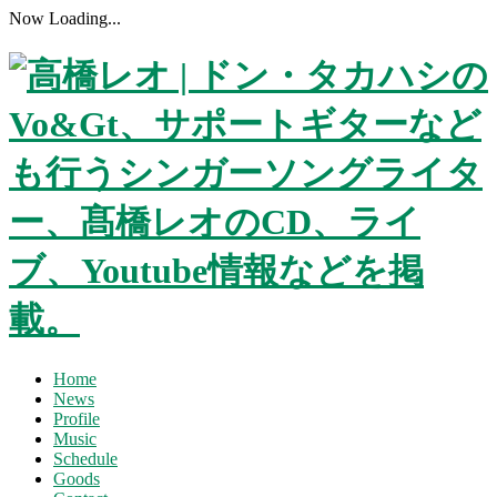
Now Loading...
Home
News
Profile
Music
Schedule
Goods