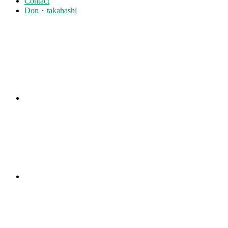
Contact
Don・takahashi