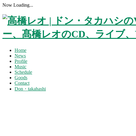
Now Loading...
Home
News
Profile
Music
Schedule
Goods
Contact
Don・takahashi