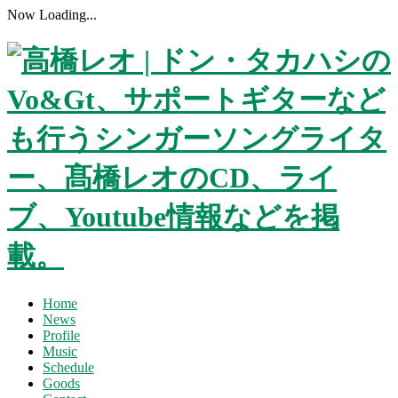
Now Loading...
Home
News
Profile
Music
Schedule
Goods