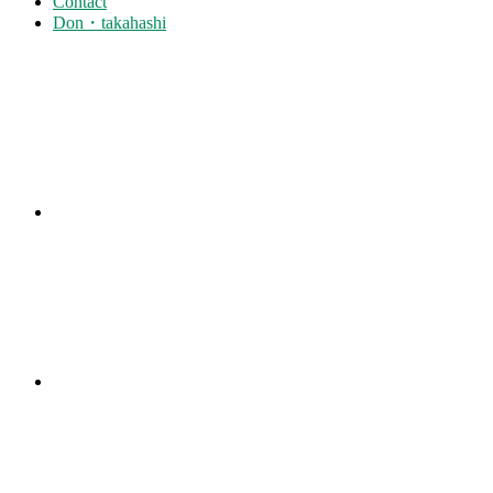
Contact
Don・takahashi