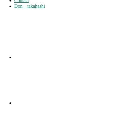
Contact
Don・takahashi