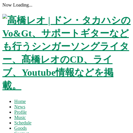
Now Loading...
Home
News
Profile
Music
Schedule
Goods