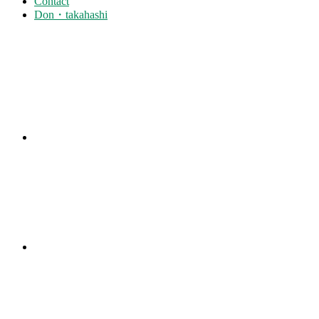
Contact
Don・takahashi