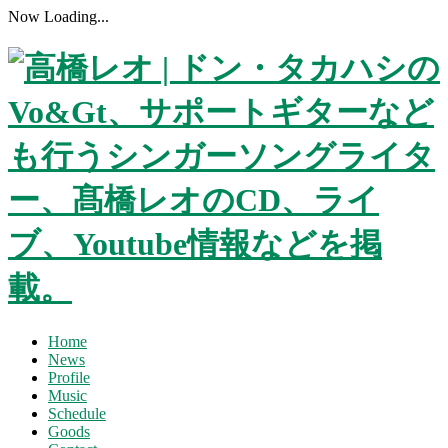
Now Loading...
Home
News
Profile
Music
Schedule
Goods