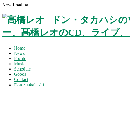
Now Loading...
Home
News
Profile
Music
Schedule
Goods
Contact
Don・takahashi