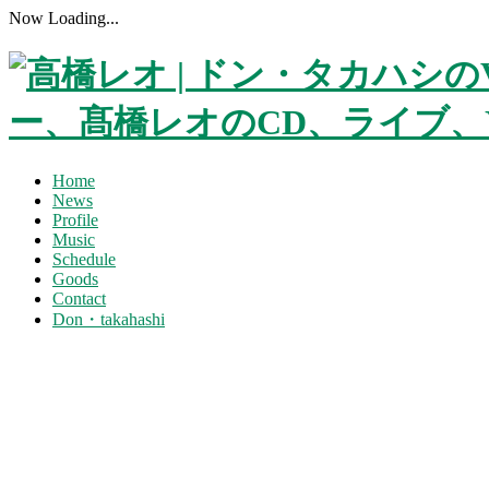
Now Loading...
Home
News
Profile
Music
Schedule
Goods
Contact
Don・takahashi