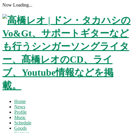
Now Loading...
Home
News
Profile
Music
Schedule
Goods