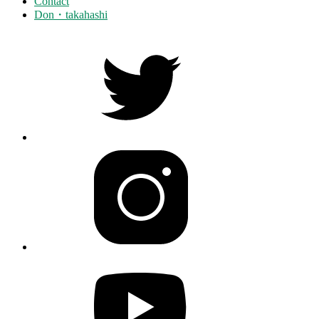
Contact
Don・takahashi