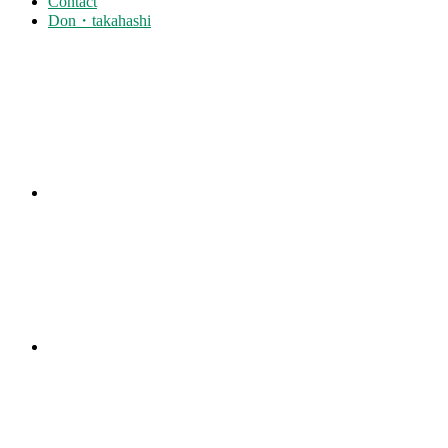
Contact
Don・takahashi