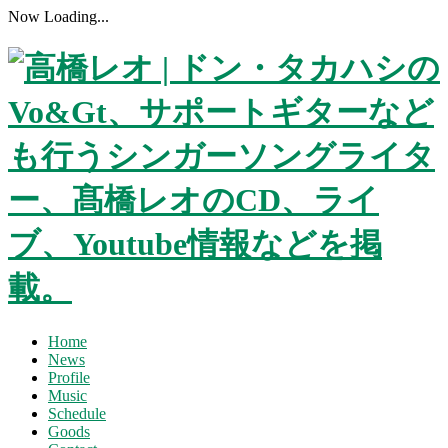
Now Loading...
Home
News
Profile
Music
Schedule
Goods