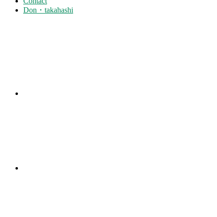
Contact
Don・takahashi