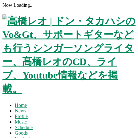
Now Loading...
Home
News
Profile
Music
Schedule
Goods