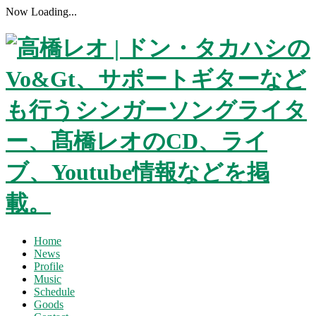
Now Loading...
Home
News
Profile
Music
Schedule
Goods