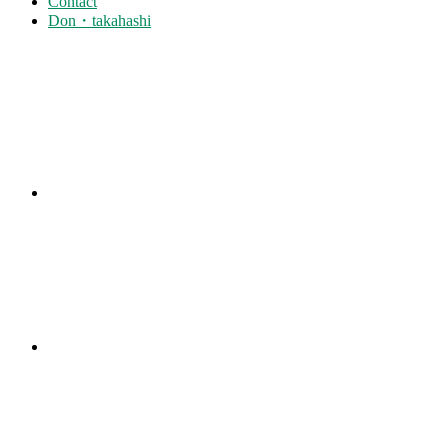
Contact
Don・takahashi