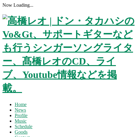
Now Loading...
Home
News
Profile
Music
Schedule
Goods