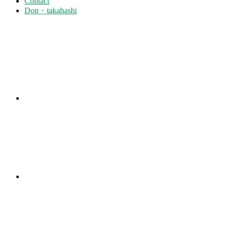
Contact
Don・takahashi