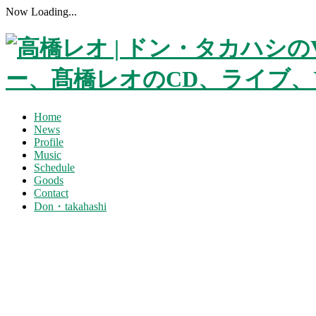
Now Loading...
Home
News
Profile
Music
Schedule
Goods
Contact
Don・takahashi