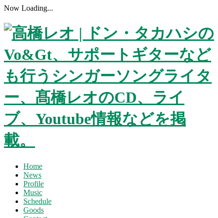
Now Loading...
Home
News
Profile
Music
Schedule
Goods