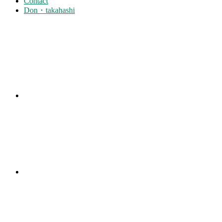
Contact
Don・takahashi