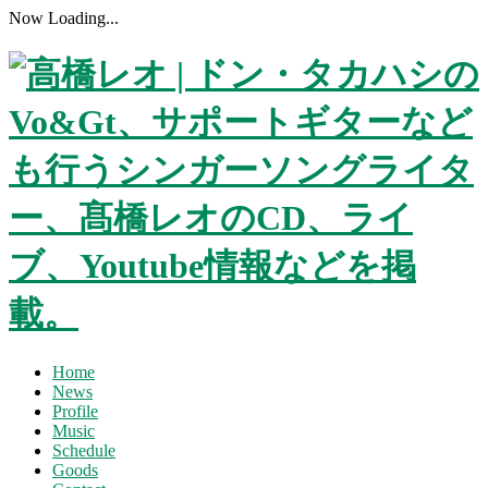
Now Loading...
Home
News
Profile
Music
Schedule
Goods