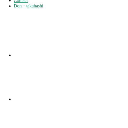
Contact
Don・takahashi