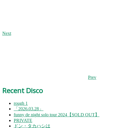
Next
Prev
Recent Disco
rough 1
「2026.03.28」
funny de night solo tour 2024【SOLD OUT】
PRIVATE
ドン・タカハシは