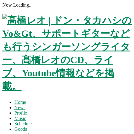
Now Loading...
Home
News
Profile
Music
Schedule
Goods