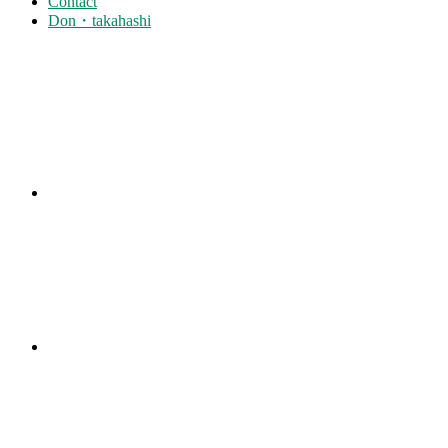
Contact
Don・takahashi