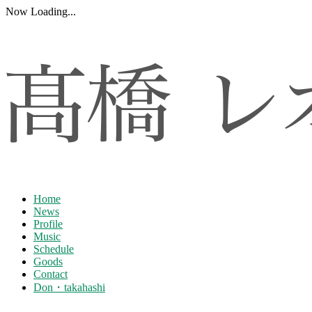
Now Loading...
Home
News
Profile
Music
Schedule
Goods
Contact
Don・takahashi