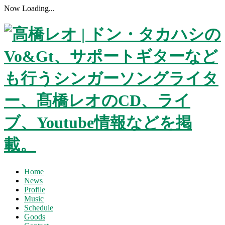
Now Loading...
Home
News
Profile
Music
Schedule
Goods