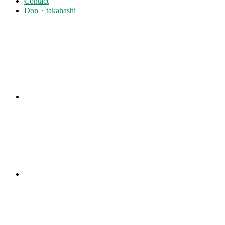
Contact
Don・takahashi