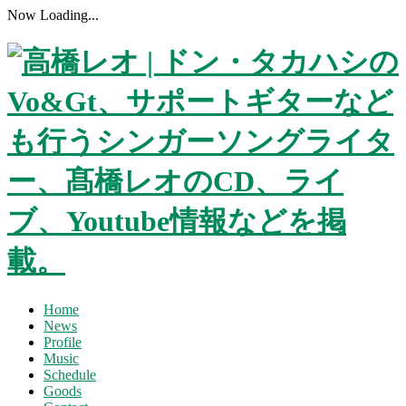
Now Loading...
Home
News
Profile
Music
Schedule
Goods