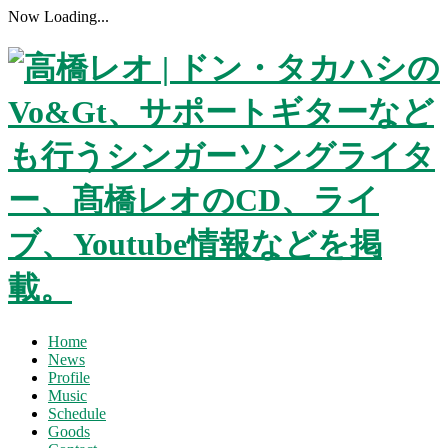
Now Loading...
Home
News
Profile
Music
Schedule
Goods