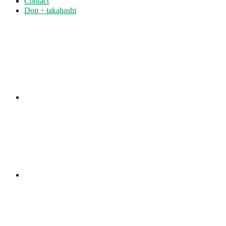
Contact
Don・takahashi