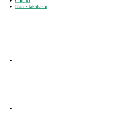
Contact
Don・takahashi