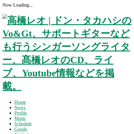
Now Loading...
Home
News
Profile
Music
Schedule
Goods