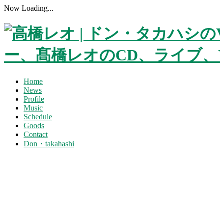
Now Loading...
Home
News
Profile
Music
Schedule
Goods
Contact
Don・takahashi