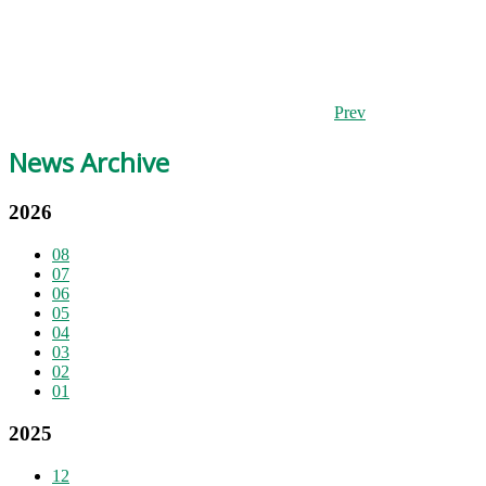
Prev
News Archive
2026
08
07
06
05
04
03
02
01
2025
12