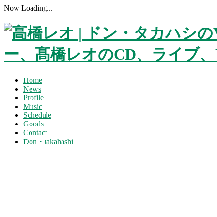
Now Loading...
Home
News
Profile
Music
Schedule
Goods
Contact
Don・takahashi