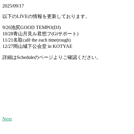
2025/09/17
以下のLIVEの情報を更新しております。
9/26池尻GOOD TEMPO(DJ)
10/28青山月見ル君想フ(Gtサポート)
11/21名取café the each time(rough)
12/27岡山城下公会堂 in KOTYAE
詳細はScheduleのページよりご確認ください。
Next