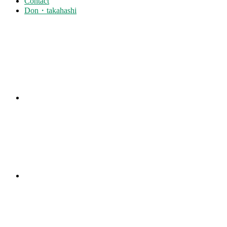
Contact
Don・takahashi