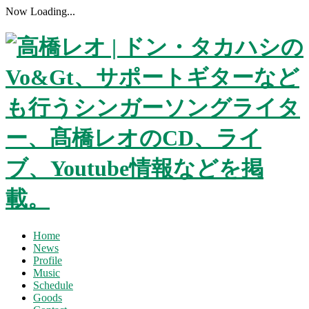
Now Loading...
Home
News
Profile
Music
Schedule
Goods