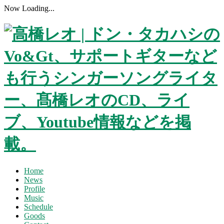
Now Loading...
Home
News
Profile
Music
Schedule
Goods