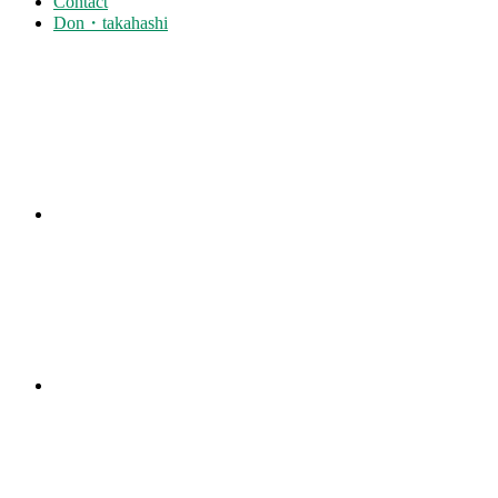
Contact
Don・takahashi