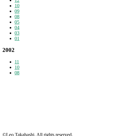
12
10
09
08
05
04
03
01
2002
11
10
08
©Leo Takahashi. All rights reserved.