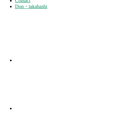
Contact
Don・takahashi