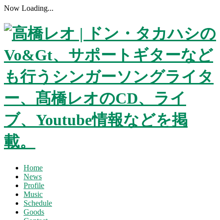
Now Loading...
Home
News
Profile
Music
Schedule
Goods