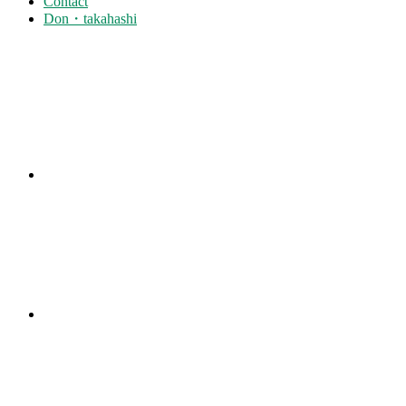
Contact
Don・takahashi