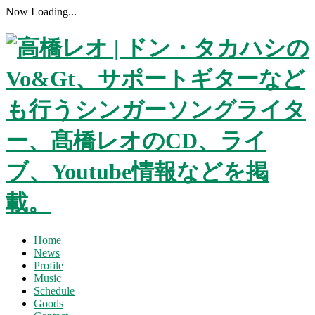
Now Loading...
Home
News
Profile
Music
Schedule
Goods