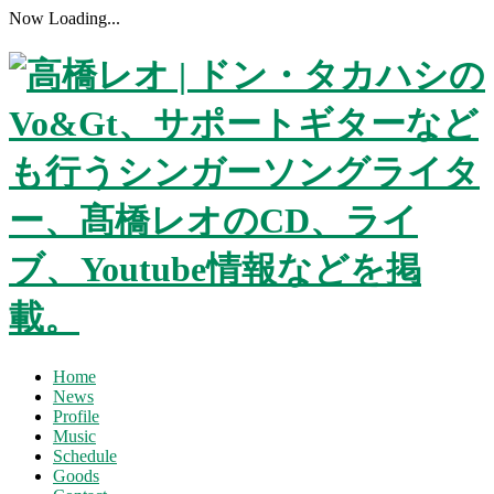
Now Loading...
Home
News
Profile
Music
Schedule
Goods