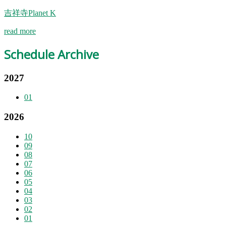
吉祥寺Planet K
read more
Schedule Archive
2027
01
2026
10
09
08
07
06
05
04
03
02
01