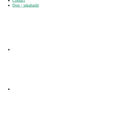
Contact
Don・takahashi