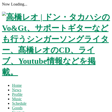
Now Loading...
Home
News
Profile
Music
Schedule
Goods