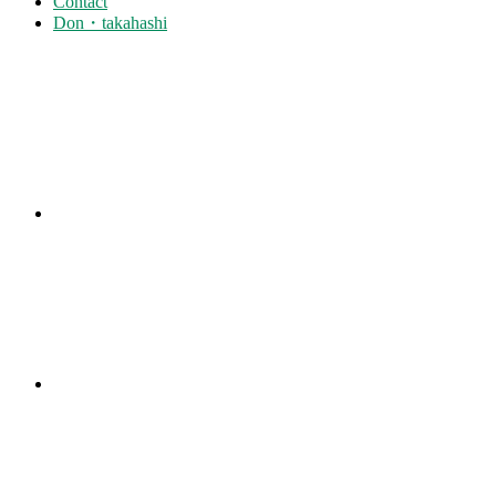
Contact
Don・takahashi