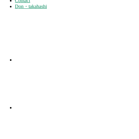
Contact
Don・takahashi