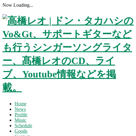
Now Loading...
Home
News
Profile
Music
Schedule
Goods