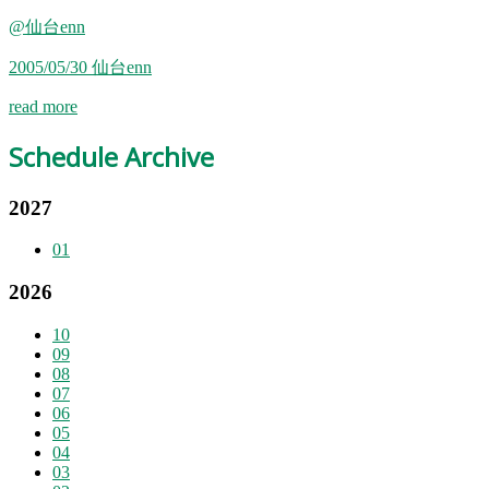
@仙台enn
2005/05/30 仙台enn
read more
Schedule Archive
2027
01
2026
10
09
08
07
06
05
04
03