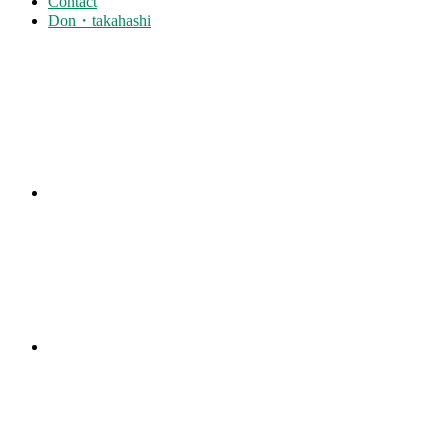
Contact
Don・takahashi