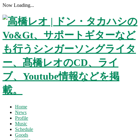
Now Loading...
Home
News
Profile
Music
Schedule
Goods