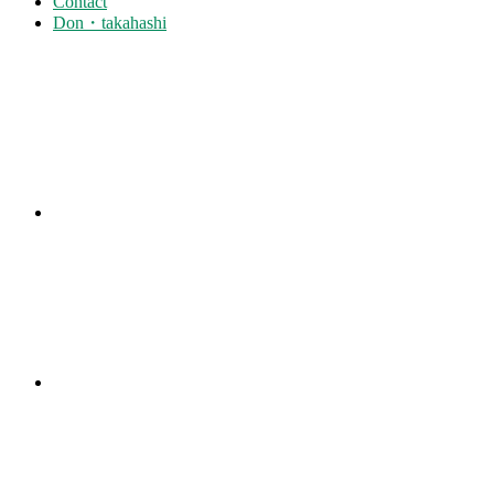
Contact
Don・takahashi