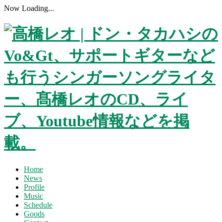
Now Loading...
Home
News
Profile
Music
Schedule
Goods